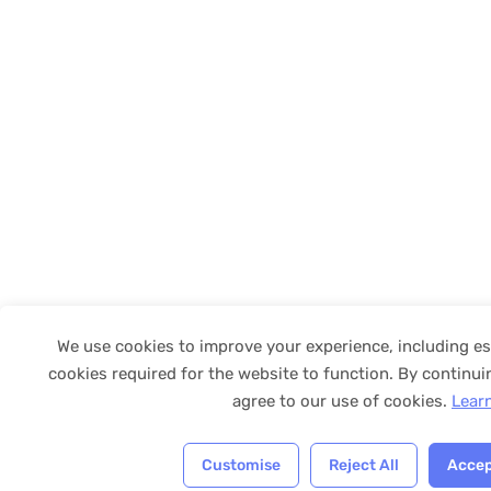
We use cookies to improve your experience, including es
cookies required for the website to function. By continui
agree to our use of cookies.
Lear
Customise
Reject All
Accep