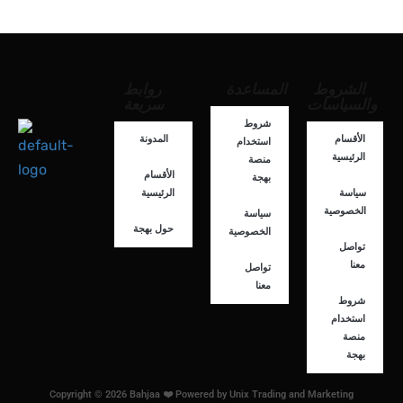
الشروط
المساعدة
روابط
والسياسات
سريعة
شروط
الأقسام
المدونة
استخدام
الرئيسية
منصة
الأقسام
بهجة
سياسة
الرئيسية
الخصوصية
سياسة
حول بهجة
الخصوصية
تواصل
معنا
تواصل
معنا
شروط
استخدام
منصة
بهجة
Copyright © 2026 Bahjaa ❤️ Powered by Unix Trading and Marketing