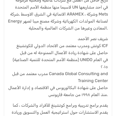
تاريخ حافل من العمل مع شركات عالمية ومحلية مرموقة
لاسيما منها منظمة الأمم المتحدة UN في احد مشاريعها
الانمائية في الشرق الاوسط ,شركة ARAMEX ، وشركة Mets
Energy لصناعة المولدات الكهربائية وشركة مصنع ميبا لصهر
المعادن وغيرها من الشركات العالمية والمحلية.
شريف نصر الأحمد
كوتش ومدرب معتمد من الاتحاد الدولي للكوتشينغ ICF
حاصل على شهادة ريادة الأعمال الممنوحة له من قبل
(منظمة الأمم المتحدة للتنمية الصناعية) UNIDO في العام
٢٠١٥
مدرب معتمد من قبل Canada Global Consulting and
Training Center
حاصل على شهادة البكالوريوس في الاقتصاد و إدارة الأعمال
منذ العام ١٩٩٨ من جامعة قاريونس.
يقدم برامج تدريبية وبرامج كوتشينغ للأفراد والشركات ، كما
يقدم الاستشارات حول استراتيجية العمل والتسويق وريادة