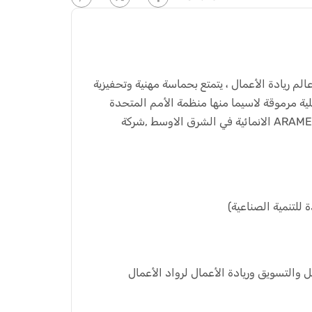
 ريادة الأعمال ، يتمتع بحماسة مهنية وتحفيزية
اسيما منها منظمة الأمم المتحدة UN في احد مشاريعها
الانمائية في الشرق الاوسط ,شركة ARAMEX ، وشركة Mets Energy لصناعة المولدات الكهربائية وشركة مصنع ميبا لصهر المعادن وغيرها من
 والتسويق وريادة الأعمال لرواد الأعمال