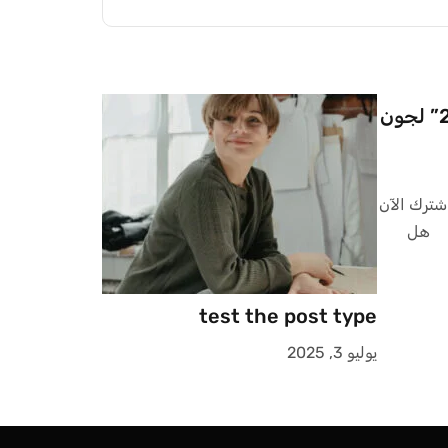
تلخيص كتاب “تطوير القائد بداخلك 2.0” لجون
شترك الآن
Username  تذكرنى هل
test the post type
يوليو 3, 2025