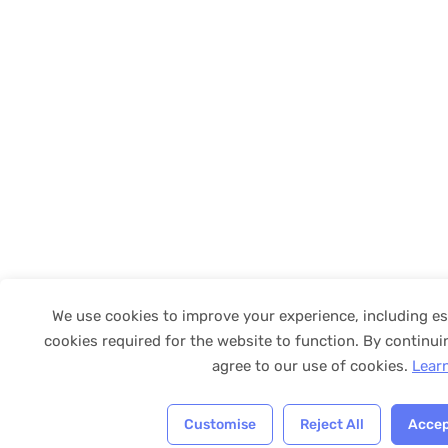
We use cookies to improve your experience, including es
cookies required for the website to function. By continui
agree to our use of cookies.
Lear
Customise
Reject All
Accep