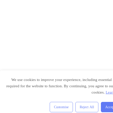
We use cookies to improve your experience, including essential
required for the website to function. By continuing, you agree to ou
cookies.
Lear
Customise
Reject All
Accep